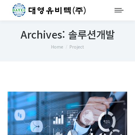
Archives:
솔루션개발
You are here:
Home
Project