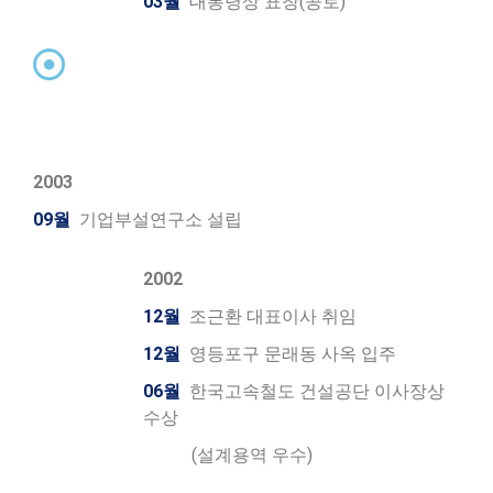
03월
대통령상 표창(공로)
2003
09월
기업부설연구소 설립
2002
12월
조근환 대표이사 취임
12월
영등포구 문래동 사옥 입주
06월
한국고속철도 건설공단 이사장상
수상
(설계용역 우수)