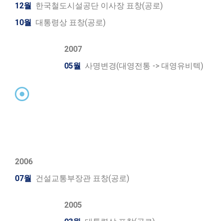
12월
한국철도시설공단 이사장 표창(공로)
10월
대통령상 표창(공로)
2007
05월
사명변경(대영전통 -> 대영유비텍)
2006
07월
건설교통부장관 표창(공로)
2005