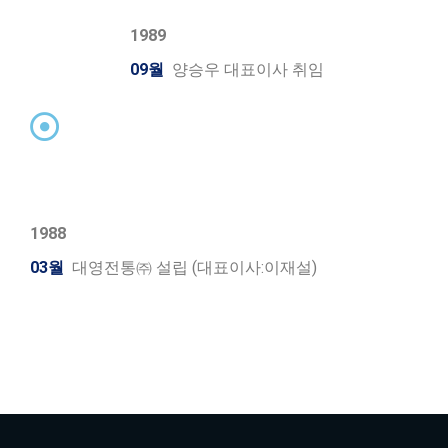
1989
09월
양승우 대표이사 취임
1988
03월
대영전통㈜ 설립 (대표이사:이재설)