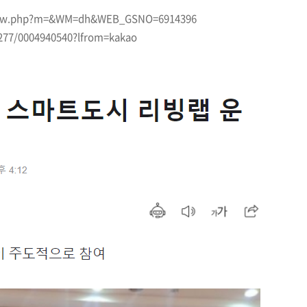
view.php?m=&WM=dh&WEB_GSNO=6914396
/277/0004940540?lfrom=kakao