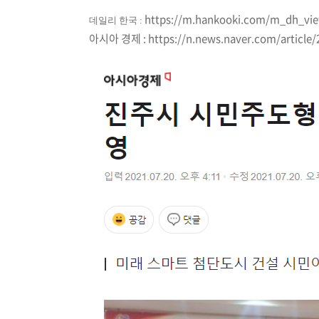
https://m.hankooki.com/m_dh_
데일리 한국 :
아시아 경제 :
https://n.news.naver.com/article