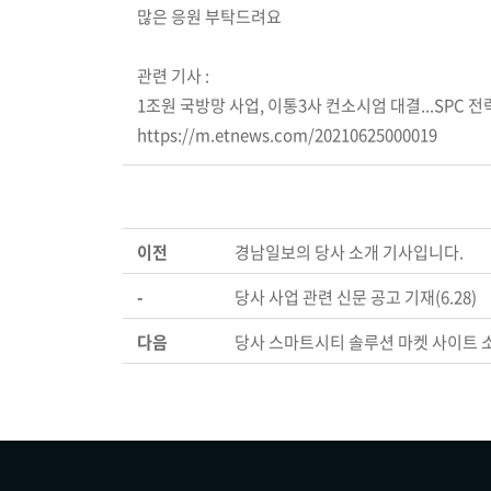
많은 응원 부탁드려요
관련 기사 :
1조원 국방망 사업, 이통3사 컨소시엄 대결...SPC 전략
https://m.etnews.com/20210625000019
이전
경남일보의 당사 소개 기사입니다.
-
당사 사업 관련 신문 공고 기재(6.28)
다음
당사 스마트시티 솔루션 마켓 사이트 