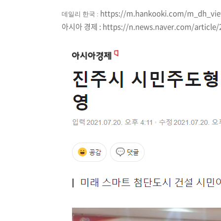
https://m.hankooki.com/m_dh_
데일리 한국 :
아시아 경제 :
https://n.news.naver.com/article