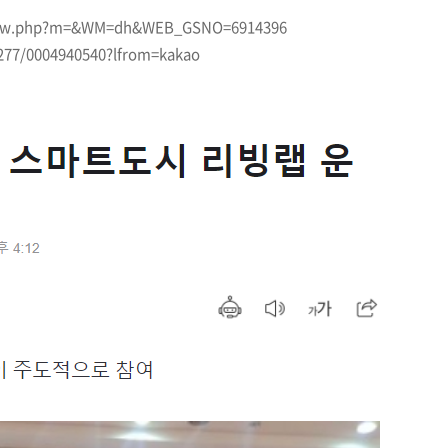
view.php?m=&WM=dh&WEB_GSNO=6914396
/277/0004940540?lfrom=kakao